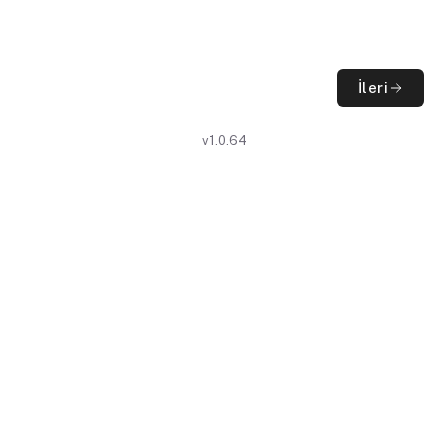
İleri
v1.0.64