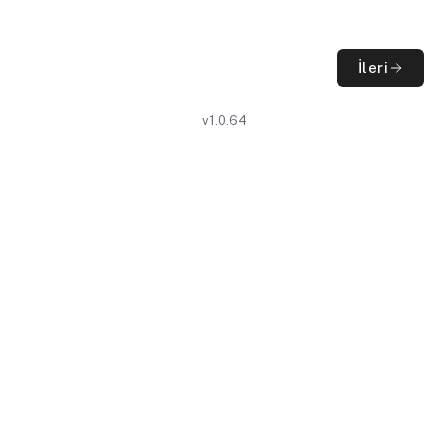
İleri
v1.0.64